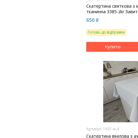
Скатертина святкова з
тканинна 3385-zkr Зави
650 ₴
Готово до відправки
Купити
1507-w-4
Скатертина вінілова з 