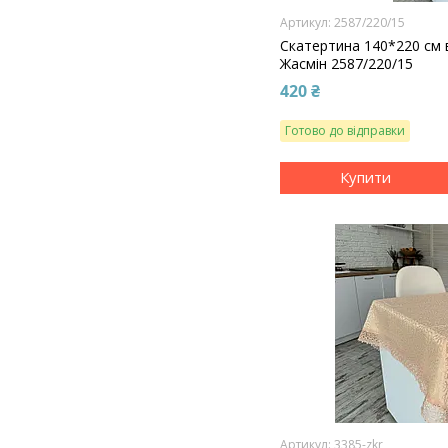
2587/220/15
Скатертина 140*220 см в
Жасмін 2587/220/15
420 ₴
Готово до відправки
Купити
3385-zkr