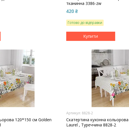
тканинна 3386-zw
420 ₴
Готово до відправки
Купити
8828-2
ьорова 120*150 cм Golden
Скатертина кухонна кольорова
1
Laurel , Туреччина 8828-2