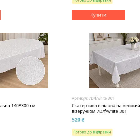
Готово до відправки
Купити
1
7D/f/white 301
альна 140*300 см
Скатертина вінілова на великий
візерунком 7D/f/white 301
520 ₴
Готово до відправки