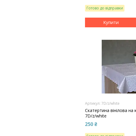
Готово до відправки
Купити
7D/z/white
Скатертина вінілова на 
7D/z/white
250 ₴