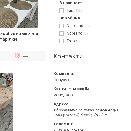
В наявності
Так
103
Виробник
No brand
27
Nobrand
льні килимки під
22
тарілки
Tropic
10
Контакти
Чепуруха
менеджер
відправляємо поштою, самовивозу зі
складу немає((, Харків, Україна
+380 (93) 316-47-00