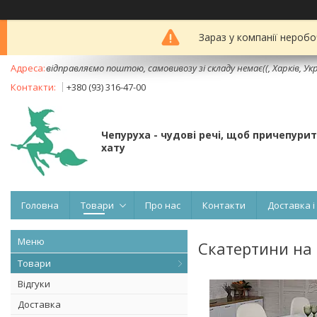
Зараз у компанії неробо
відправляємо поштою, самовивозу зі складу немає((, Харків, Ук
+380 (93) 316-47-00
Чепуруха - чудовi речi, щоб причепури
хату
Головна
Товари
Про нас
Контакти
Доставка і
Скатертини на 
Товари
Відгуки
Доставка