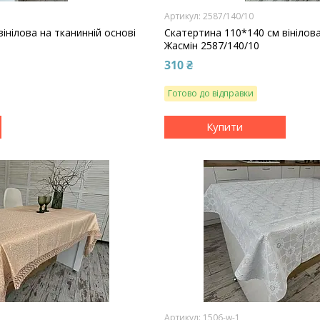
2587/140/10
інілова на тканинній основі
Скатертина 110*140 см вінілова
Жасмін 2587/140/10
310 ₴
Готово до відправки
Купити
1506-w-1