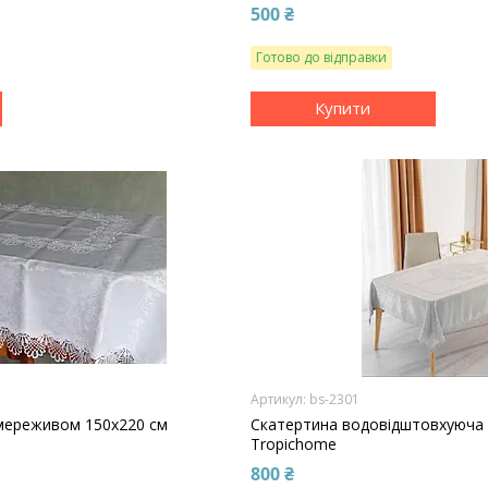
500 ₴
Готово до відправки
Купити
bs-2301
 мереживом 150x220 см
Скатертина водовідштовхуюча 
Tropichome
800 ₴