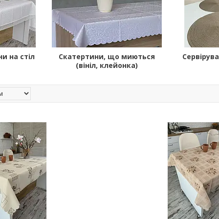
и на стіл
Скатертини, що миються
Сервірува
(вініл, клейонка)