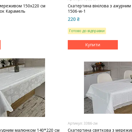
 мереживом 150x220 см
Скатертина вінілова з ажурни
ток Карамель
1506-w-1
220 ₴
Готово до відправки
Купити
3386-zw
ажурним малюнком 140*220 см
Скатертина святкова з мережи