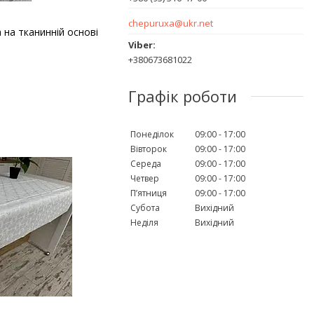
chepuruxa@ukr.net
 на тканинній основі
+380673681022
Графік роботи
Понеділок
09:00
17:00
Вівторок
09:00
17:00
Середа
09:00
17:00
Четвер
09:00
17:00
Пʼятниця
09:00
17:00
Субота
Вихідний
Неділя
Вихідний