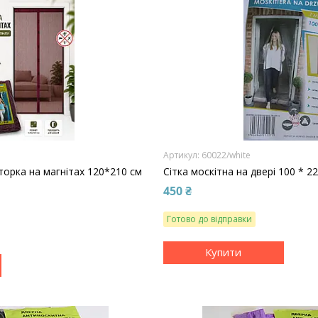
60022/white
орка на магнітах 120*210 см
Сітка москітна на двері 100 * 2
450 ₴
Готово до відправки
Купити