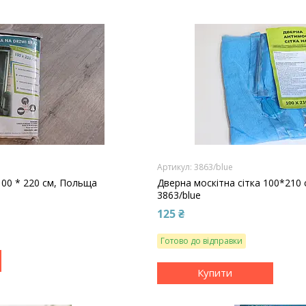
3863/blue
 100 * 220 см, Польща
Дверна москітна сітка 100*210 
3863/blue
125 ₴
Готово до відправки
Купити