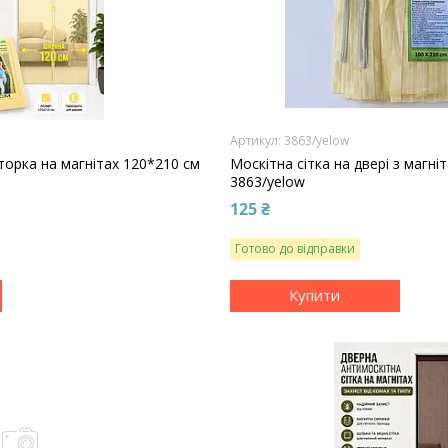
3863/yelow
орка на магнітах 120*210 см
Москітна сітка на двері з магн
3863/yelow
125 ₴
Готово до відправки
Купити