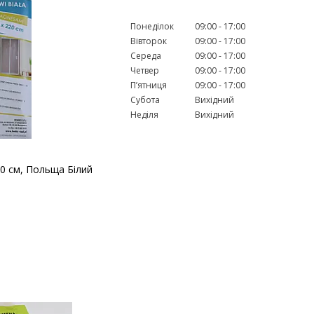
Понеділок
09:00
17:00
Вівторок
09:00
17:00
Середа
09:00
17:00
Четвер
09:00
17:00
Пʼятниця
09:00
17:00
Субота
Вихідний
Неділя
Вихідний
20 см, Польща Білий