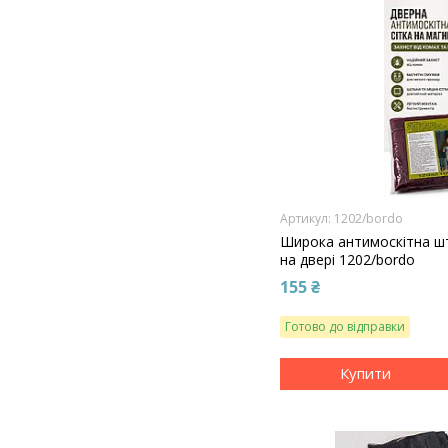
1202/bordo
Широка антимоскітна шт
на двері 1202/bordo
155 ₴
Готово до відправки
Купити