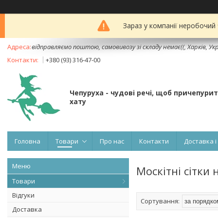
Зараз у компанії неробочий
відправляємо поштою, самовивозу зі складу немає((, Харків, Ук
+380 (93) 316-47-00
Чепуруха - чудовi речi, щоб причепури
хату
Головна
Товари
Про нас
Контакти
Доставка і
Москітні сітки 
Товари
Відгуки
Доставка