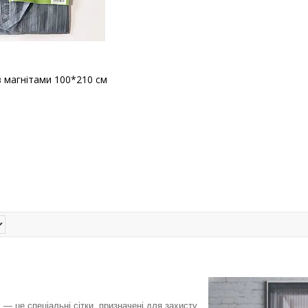
 з магнітами 100*210 см
і
— це спеціальні сітки, призначені для захисту