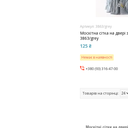
3863/grey
Москітна сітка на двері
3863/grey
125 ₴
Немає в наявності
+380 (93) 316-47-00
Москітні сітки на двер