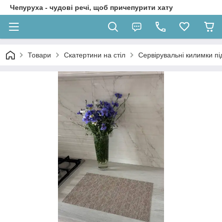
Чепуруха - чудовi речi, щоб причепурити хату
Товари
Скатертини на стіл
Сервірувальні килимки пі