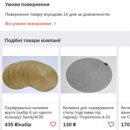
Умови повернення
Повернення товару впродовж 14 днів за домовленістю
Всі умови повернення
Подібні товари компанії
Сервірувальні килимки
Килимок для сервірування
Анти
круглі (набір 6 шт одного
столу (підставка під
ванн
кольору) Sandy/6/38
тарілку) Tropichome d-31
см C
см grey
435
130
170
₴/набір
₴