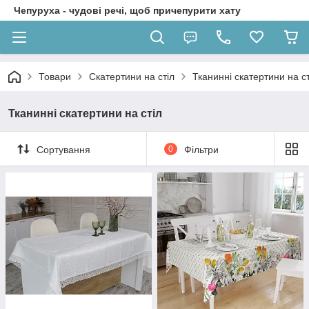
Чепуруха - чудовi речi, щоб причепурити хату
Товари
Скатертини на стіл
Тканинні скатертини на ст
Тканинні скатертини на стіл
Сортування
0
Фільтри