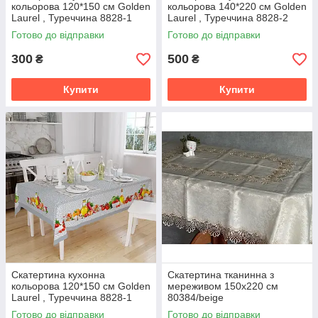
кольорова 120*150 cм Golden
кольорова 140*220 cм Golden
Laurel , Туреччина 8828-1
Laurel , Туреччина 8828-2
візерунок №3
візерунок №2
Готово до відправки
Готово до відправки
300
500
₴
₴
Купити
Купити
Скатертина кухонна
Скатертина тканинна з
кольорова 120*150 cм Golden
мереживом 150x220 см
Laurel , Туреччина 8828-1
80384/beige
візерунок №2
Готово до відправки
Готово до відправки