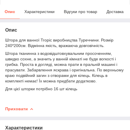
Опис
Характеристики
Відгуки про товар
Доставка
Опис
Штора для ванної Tropic виробництва Туреччини. Розмір
240*200см. Відмінна якість, вражаюча довговічність.
Штора тканинна з водовідштовхувальним просоченням,
швидко сохне, а значить у ванній кімнаті не буде вогкості і
грибка. Проста в догляді, можна прати в пральній машині і
прасувати. Забарвлення яскрава і оригінальна. По верхньому
краю подвійний загин з отворами для кілець. Кілець в
комплекті немає! Їх можна придбати додатково.
Для цієї шторки потрібно 16 шт кілець
Приховати
Характеристики