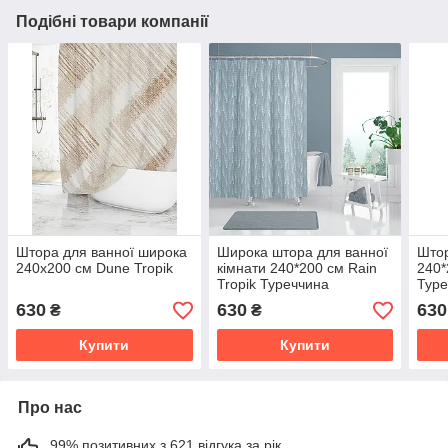
Подібні товари компанії
Штора для ванної широка
Широка штора для ванної
Штор
240x200 см Dune Tropik
кімнати 240*200 см Rain
240*
Tropik Туреччина
Туре
630
630
630
₴
₴
Купити
Купити
Про нас
99% позитивних з 621 відгука за рік