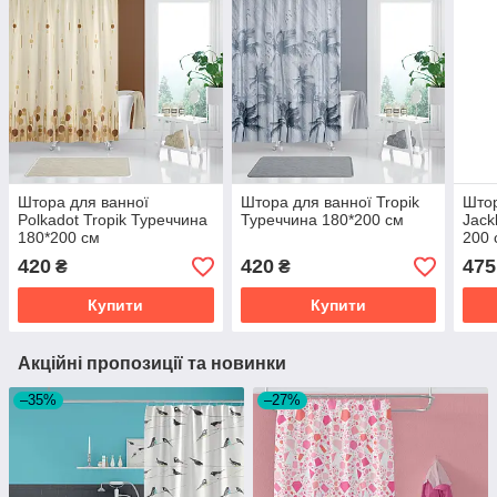
Штора для ванної
Штора для ванної Tropik
Штор
Polkadot Tropik Туреччина
Туреччина 180*200 см
Jack
180*200 см
200 
420
420
475
₴
₴
Купити
Купити
Акційні пропозиції та новинки
–35%
–27%