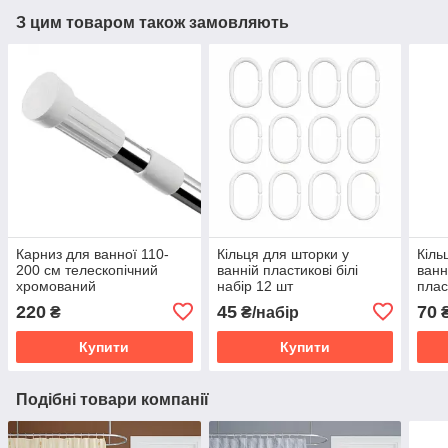
З цим товаром також замовляють
Карниз для ванної 110-
Кільця для шторки у
Кіль
200 см телескопічний
ванній пластикові білі
ванн
хромований
набір 12 шт
плас
220
45
70
₴
₴/набір
₴
Купити
Купити
Подібні товари компанії