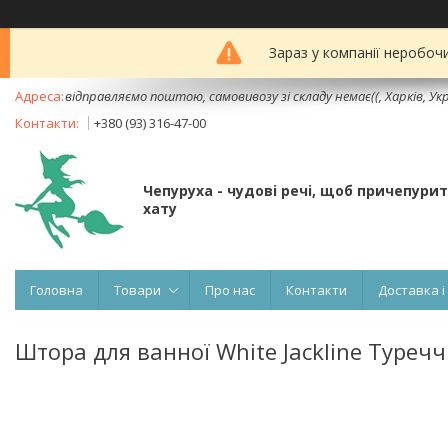
Зараз у компанії неробоч
відправляємо поштою, самовивозу зі складу немає((, Харків, Ук
+380 (93) 316-47-00
Чепуруха - чудовi речi, щоб причепури
хату
Головна
Товари
Про нас
Контакти
Доставка і
Штора для ванної White Jackline Туречч