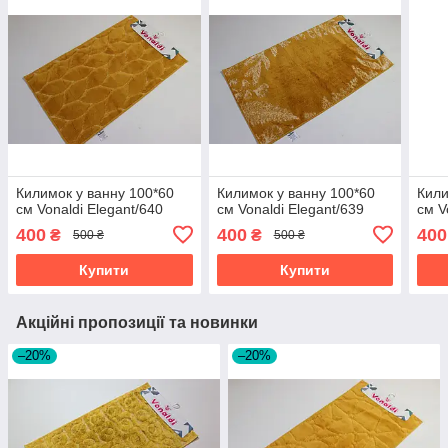
Килимок у ванну 100*60
Килимок у ванну 100*60
Кили
см Vonaldi Elegant/640
см Vonaldi Elegant/639
см V
400
400
400
₴
₴
500 ₴
500 ₴
Купити
Купити
Акційні пропозиції та новинки
–20%
–20%