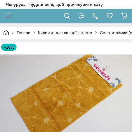
Чепуруха - чудовi речi, щоб причепурити хату
Товари
Килимки для ванної кімнати
Соло-килимки (о
–20%