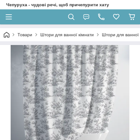
Чепуруха - чудовi речi, щоб причепурити хату
Товари
Штори для ванної кімнати
Штори для ванної 