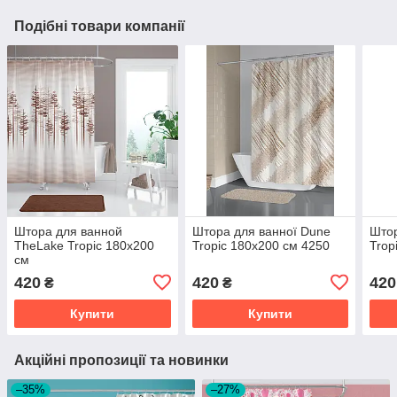
Подібні товари компанії
Штора для ванной
Штора для ванної Dune
Штор
TheLake Tropic 180x200
Tropic 180x200 cм 4250
Trop
cм
420
420
420
₴
₴
Купити
Купити
Акційні пропозиції та новинки
–35%
–27%