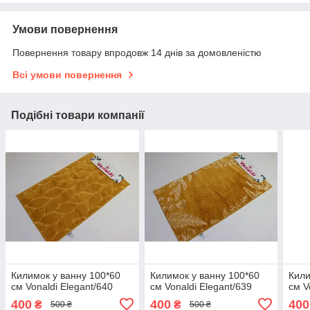
Умови повернення
Повернення товару впродовж 14 днів за домовленістю
Всі умови повернення
Подібні товари компанії
Килимок у ванну 100*60
Килимок у ванну 100*60
Кили
см Vonaldi Elegant/640
см Vonaldi Elegant/639
см V
400
400
400
₴
₴
500 ₴
500 ₴