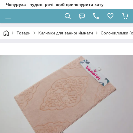
Чепуруха - чудовi речi, щоб причепурити хату
Товари
Килимки для ванної кімнати
Соло-килимки (о