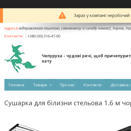
Зараз у компанії неробочий
відправляємо поштою, самовивозу зі складу немає((, Харків, Ук
+380 (93) 316-47-00
Чепуруха - чудовi речi, щоб причепури
хату
Головна
Товари
Про нас
Контакти
Доставка і
Сушарка для білизни стельова 1.6 м ч