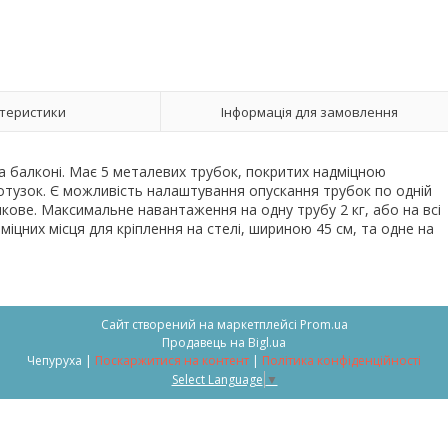
теристики
Інформація для замовлення
а балконі. Має 5 металевих трубок, покритих надміцною
узок. Є можливість налаштування опускання трубок по одній
стикове. Максимальне навантаження на одну трубу 2 кг, або на всі
 міцних місця для кріплення на стелі, шириною 45 см, та одне на
Сайт створений на маркетплейсі
Prom.ua
Продавець на Bigl.ua
Чепуруха |
Поскаржитися на контент
|
Політика конфіденційності
Select Language
▼