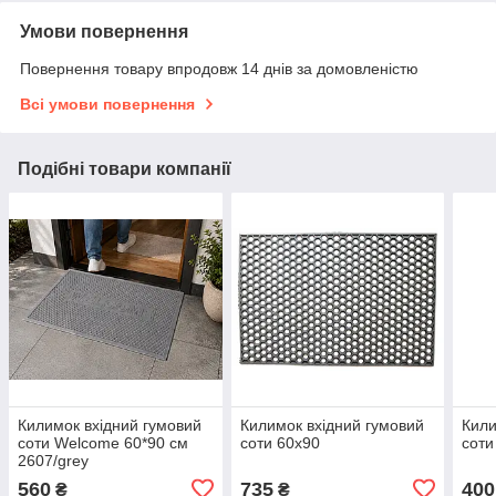
Умови повернення
Повернення товару впродовж 14 днів за домовленістю
Всі умови повернення
Подібні товари компанії
Килимок вхідний гумовий
Килимок вхідний гумовий
Кили
соти Welcome 60*90 см
соти 60x90
соти
2607/grey
560
735
400
₴
₴