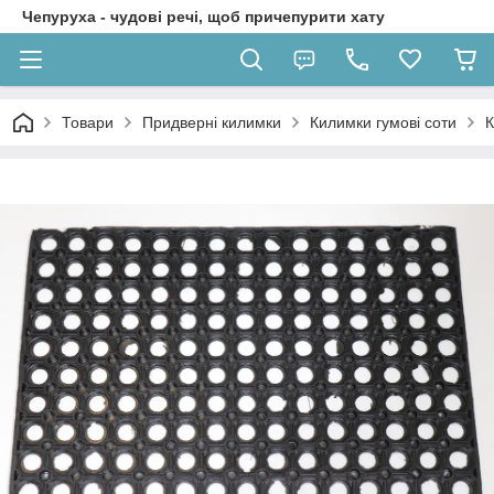
Чепуруха - чудовi речi, щоб причепурити хату
Товари
Придверні килимки
Килимки гумові соти
К