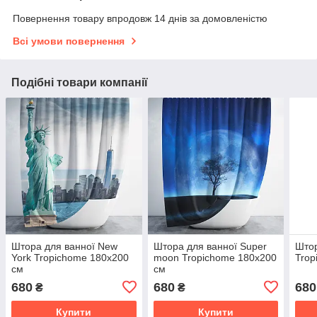
Повернення товару впродовж 14 днів за домовленістю
Всі умови повернення
Подібні товари компанії
Штора для ванної New
Штора для ванної Super
Штор
York Tropichome 180x200
moon Tropichome 180x200
Trop
cм
cм
680
680
680
₴
₴
Купити
Купити