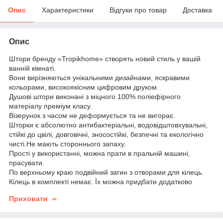
Опис
Характеристики
Відгуки про товар
Доставка
Опис
Штори бренду «Tropikhome» створять новий стиль у вашій
ванній кімнаті.
Вони вирізняються унікальними дизайнами, яскравими
кольорами, високоякісним цифровим друком.
Душові штори виконані з міцного 100% поліефірного
матеріалу преміум класу.
Візерунок з часом не деформується та не вигорає.
Шторки є абсолютно антибактеріальні, водовідштовхувальні,
стійкі до цвілі, довговічні, зносостійкі, безпечні та екологічно
чисті.Не мають стороннього запаху.
Прості у використанні, можна прати в пральній машині,
прасувати.
По верхньому краю подвійний загин з отворами для кілець.
Кілець в комплекті немає. Їх можна придбати додатково
Приховати