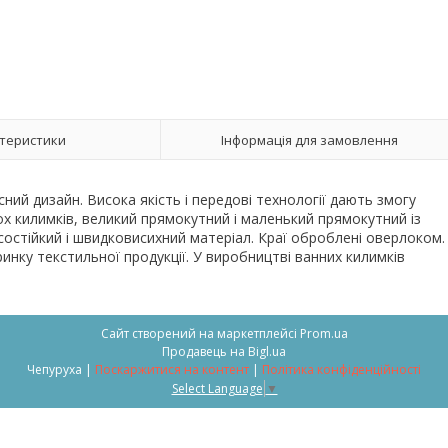
теристики
Інформація для замовлення
сний дизайн. Висока якість і передові технології дають змогу
вох килимків, великий прямокутний і маленький прямокутний із
осостійкий і швидковисихний матеріал. Краї оброблені оверлоком.
инку текстильної продукції. У виробництві ванних килимків
Сайт створений на маркетплейсі
Prom.ua
Продавець на Bigl.ua
Чепуруха |
Поскаржитися на контент
|
Політика конфіденційності
Select Language
▼