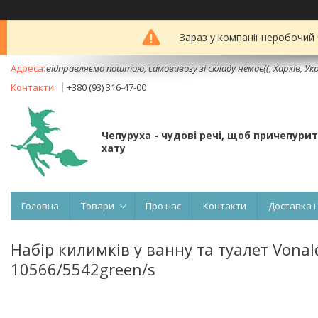
Зараз у компанії неробочий
відправляємо поштою, самовивозу зі складу немає((, Харків, Ук
+380 (93) 316-47-00
Чепуруха - чудовi речi, щоб причепури
хату
Головна
Товари
Про нас
Контакти
Доставка і
Набір килимків у ванну та туалет Vonal
10566/5542green/s