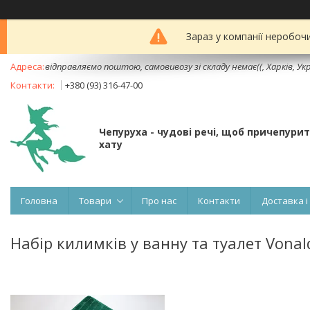
Зараз у компанії неробоч
відправляємо поштою, самовивозу зі складу немає((, Харків, Ук
+380 (93) 316-47-00
Чепуруха - чудовi речi, щоб причепури
хату
Головна
Товари
Про нас
Контакти
Доставка і
Набір килимків у ванну та туалет Vonal