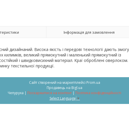
теристики
Інформація для замовлення
сний дизайнаний. Висока якість і передові технології дають змогу
вох килимків, великий прямокутний і маленький прямокутний із
осостійкий і швидковисихний матеріал. Краї оброблені оверлоком.
инку текстильної продукції.
Сайт створений на маркетплейсі
Prom.ua
Продавець на Bigl.ua
Чепуруха |
Поскаржитися на контент
|
Політика конфіденційності
Select Language
▼