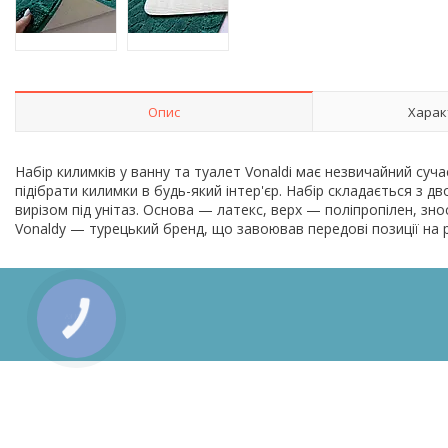
Опис
Харак
Набір килимків у ванну та туалет Vonaldi має незвичайний суча
підібрати килимки в будь-який інтер'єр. Набір складається з д
вирізом під унітаз. Основа — латекс, верх — поліпропілен, зн
Vonaldy — турецький бренд, що завоював передові позиції на р
КНОПКА
ЗВ'ЯЗКУ