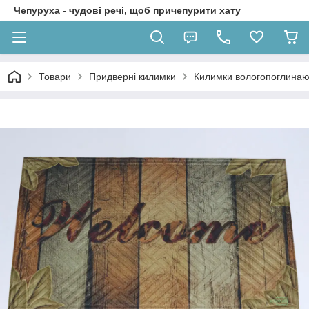
Чепуруха - чудовi речi, щоб причепурити хату
Товари
Придверні килимки
Килимки вологопоглинаю