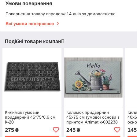
Умови повернення
Повернення товару впродовж 14 днів за домовленістю
Всі умови повернення
Подібні товари компанії
Килимок гумовий
Килимок придверний
Кили
придверний 45*75*0,6 см
45x75 см гумової основи з
40x6
К-20
принтом Artimat к-602238
осно
275
245
145
₴
₴