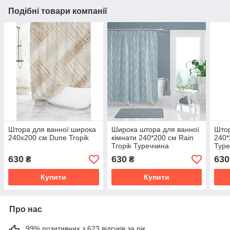
Подібні товари компанії
Штора для ванної широка
Широка штора для ванної
Штор
240x200 см Dune Tropik
кімнати 240*200 см Rain
240*
Tropik Туреччина
Туре
630
630
630
₴
₴
Купити
Купити
Про нас
99% позитивних з 623 відгуків за рік