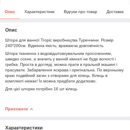
Опис
Характеристики
Відгуки про товар
Доставка
Опис
Штора для ванної Tropic виробництва Туреччини. Розмір
240*200см. Відмінна якість, вражаюча довговічність.
Штора тканинна з водовідштовхувальним просоченням,
швидко сохне, а значить у ванній кімнаті не буде вогкості і
грибка. Проста в догляді, можна прати в пральній машині і
прасувати. Забарвлення яскрава і оригінальна. По верхньому
краю подвійний загин з отворами для кілець. Кілець в
комплекті немає! Їх можна придбати додатково.
Для цієї шторки потрібно 16 шт кілець
Приховати
Характеристики