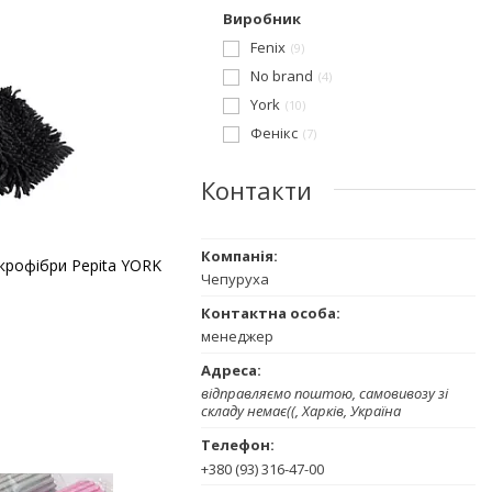
Виробник
Fenix
9
No brand
4
York
10
Фенікс
7
Контакти
ікрофібри Pepita YORK
Чепуруха
менеджер
відправляємо поштою, самовивозу зі
складу немає((, Харків, Україна
+380 (93) 316-47-00