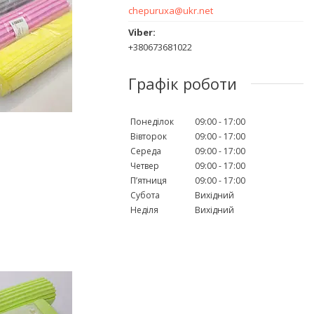
chepuruxa@ukr.net
+380673681022
Графік роботи
Понеділок
09:00
17:00
Вівторок
09:00
17:00
Середа
09:00
17:00
Четвер
09:00
17:00
Пʼятниця
09:00
17:00
Субота
Вихідний
Неділя
Вихідний