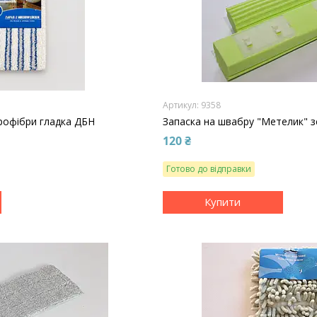
9358
крофібри гладка ДБН
Запаска на швабру "Метелик" 
120 ₴
Готово до відправки
Купити