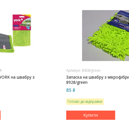
 R
8928/green
 YORK на швабру з
Запаска на швабру з мікрофібр
8928/green
85 ₴
Готово до відправки
Купити