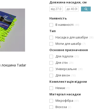
Довжина насадки, см
Наявність
В наявності
44
Тип
Насадка для швабри
38
Мопи для швабр
7
Основне призначення
Для підлоги
35
Для стін
29
и локшина Tadar
Універсальне
28
Для вікон
10
Комплектація відром
Немає
1
Матеріал насадки
Мікрофібра
41
Віскоза
2