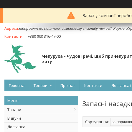
Зараз у компанії неробо
відправляємо поштою, самовивозу зі складу немає((, Харків, Ук
+380 (93) 316-47-00
Чепуруха - чудовi речi, щоб причепури
хату
Головна
Товари
Про нас
Контакти
Доставка і
Запасні насад
Товари
Відгуки
Доставка