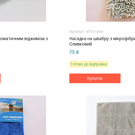
4755/olive
томатичним віджимом з
Насадка на швабру з мікрофібр
Оливковий
75 ₴
Готово до відправки
Купити