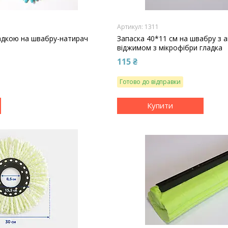
1311
ладкою на швабру-натирач
Запаска 40*11 см на швабру з
віджимом з мікрофібри гладка
115 ₴
Готово до відправки
Купити