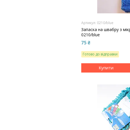
0210/blue
Запаска на швабру з мі
0210/blue
75 ₴
Готово до відправки
Купити