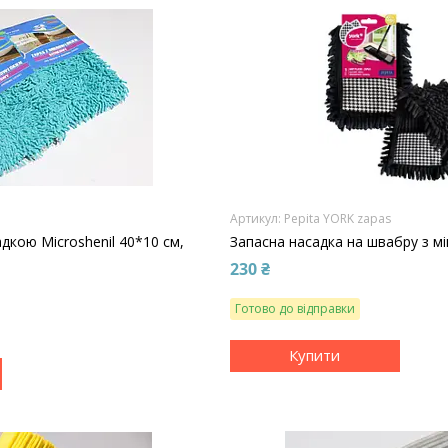
Pepita YORK zapas
адкою Microshenil 40*10 см,
Запасна насадка на швабру з м
230 ₴
Готово до відправки
Купити